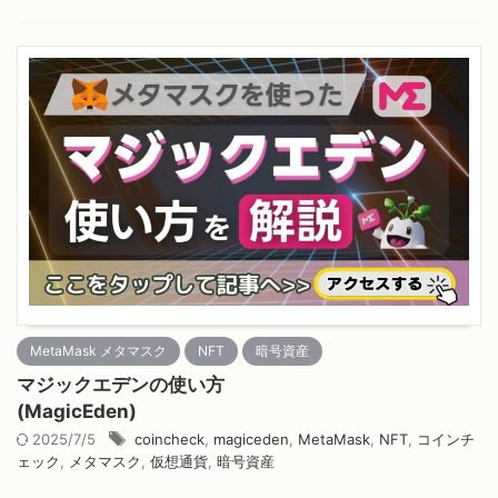
MetaMask メタマスク
NFT
暗号資産
マジックエデンの使い方
(MagicEden)
2025/7/5
coincheck
,
magiceden
,
MetaMask
,
NFT
,
コインチ
ェック
,
メタマスク
,
仮想通貨
,
暗号資産