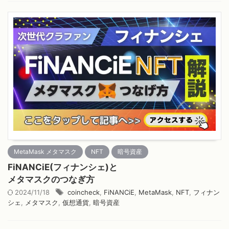
MetaMask メタマスク
NFT
暗号資産
FiNANCiE(フィナンシェ)と
メタマスクのつなぎ方
2024/11/18
coincheck
,
FiNANCiE
,
MetaMask
,
NFT
,
フィナン
シェ
,
メタマスク
,
仮想通貨
,
暗号資産