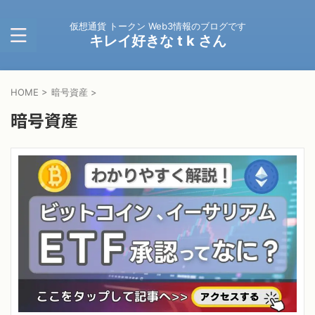
仮想通貨 トークン Web3情報のブログです
キレイ好きな t k さん
HOME
>
暗号資産
>
暗号資産