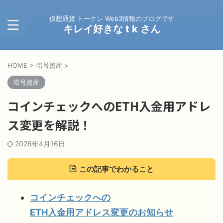
仮想通貨 トークン Web3情報のブログです
キレイ好きな t k さん
HOME
>
暗号資産
>
暗号資産
コインチェックへのETH入金用アドレ
ス変更を解説！
2026年4月16日
この記事でわかること
コインチェックへの
ETH入金用アドレス変更のお知らせ