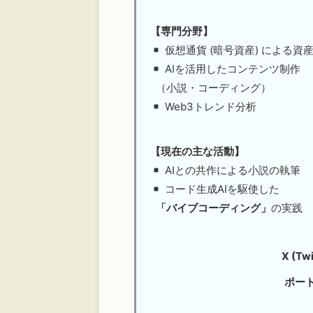
【専門分野】
仮想通貨 (暗号資産) による資
AIを活用したコンテンツ制作
（小説・コーディング）
Web3トレンド分析
【現在の主な活動】
AIとの共作による小説の執筆
コード生成AIを駆使した
「バイブコーディング」
の実践
X (Twi
ポー