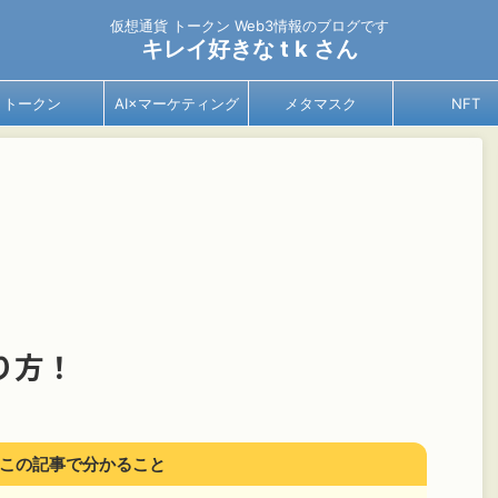
仮想通貨 トークン Web3情報のブログです
キレイ好きな t k さん
トークン
AI×マーケティング
メタマスク
NFT
作り方！
この記事で分かること