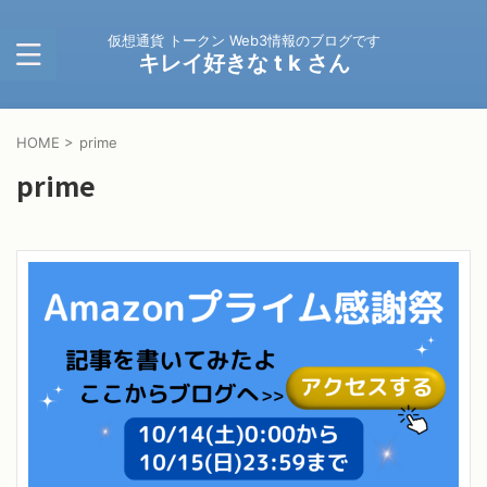
仮想通貨 トークン Web3情報のブログです
キレイ好きな t k さん
HOME
>
prime
prime