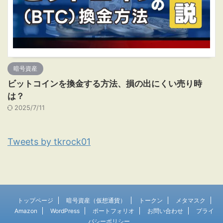
暗号資産
ビットコインを換金する方法、損の出にくい売り時
は？
2025/7/11
Tweets by tkrock01
トップページ
暗号資産（仮想通貨）
トークン
メタマスク
Amazon
WordPress
ポートフォリオ
お問い合わせ
プライ
バシーポリシー