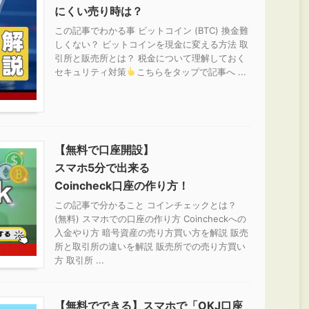
にくい売り時は？
この記事でわかる事 ビットコイン (BTC) 換金難
しくない？ ビットコインを現金に変える方法 取
引所と販売所とは？ 税金について理解しておく
セキュリティ対策
こちらをタップで記事へ ...
【無料で口座開設】
スマホ5分で出来る
Coincheck口座の作り方！
この記事で分かること コインチェックとは？
(無料) スマホでの口座の作り方 Coincheckへの
入金やり方 暗号資産の売り方買い方を解説 販売
所と取引所の違いを解説 販売所での売り方買い
方 取引所 ...
【無料でできる】スマホで「OKJ口座