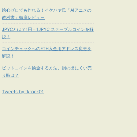
絵心ゼロでも作れる！イケハヤ氏「AIアニメの
教科書」徹底レビュー
JPYCとは？1円＝1JPYC ステーブルコインを解
説！
コインチェックへのETH入金用アドレス変更を
解説！
ビットコインを換金する方法、損の出にくい売
り時は？
Tweets by tkrock01