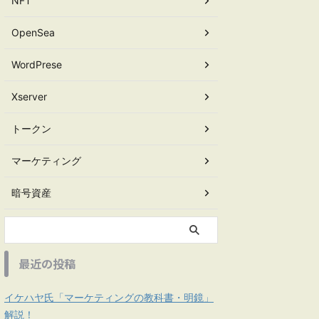
NFT
OpenSea
WordPrese
Xserver
トークン
マーケティング
暗号資産
最近の投稿
イケハヤ氏「マーケティングの教科書・明鏡」
解説！