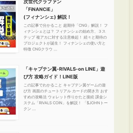
次世代クラファン
「FiNANCiE」
(フィナンシェ) 解説！
この記事で分かること 超期待「CNG」解説！ フ
ィナンシェとは？ フィナンシェの始め方、３ス
テップ 複アカに対する注意喚起！ 続々と期待の
プロジェクトが誕生！ フィナンシェの使い方と
特徴 CNGクラウ ...
「キャプテン翼-RIVALS-on LINE」遊
び方 攻略ガイド！LINE版
この記事でわかること キャプテン翼ゲームの遊
び方 画面のチュートリアル カードの開き方 おす
すめの攻略法 ウォレット作りかたと接続 課金シ
ステム「RIVALS COIN」を解説！ 「$JOHNトー
クン ...