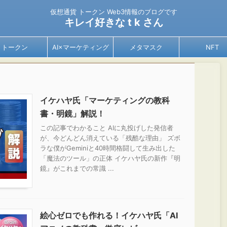
仮想通貨 トークン Web3情報のブログです
キレイ好きな t k さん
トークン
AI×マーケティング
メタマスク
NFT
イケハヤ氏「マーケティングの教科
書・明鏡」解説！
この記事でわかること AIに丸投げした発信者
が、今どんどん消えている「残酷な理由」 ズボ
ラな僕がGeminiと40時間格闘して生み出した
「魔法のツール」の正体 イケハヤ氏の新作『明
鏡』がこれまでの常識 ...
絵心ゼロでも作れる！イケハヤ氏「AI