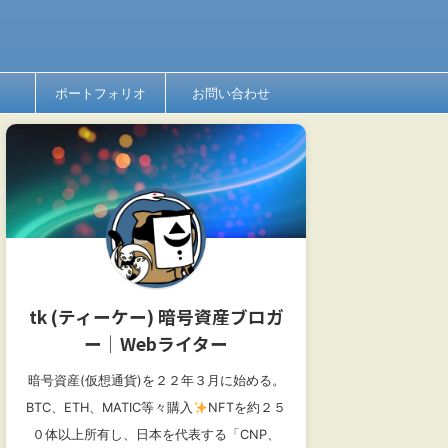
ポートフォリオ
お問い合わせ
tk (ティーケー) 暗号資産ブロガ
ー│Webライター
暗号資産(仮想通貨)を２２年３月に始める。
BTC、ETH、MATIC等々購入
NFTを約２５
０体以上所有し、日本を代表する「CNP、