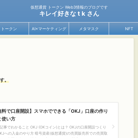
仮想通貨 トークン Web3情報のブログです
キレイ好きな t k さん
トークン
AI×マーケティング
メタマスク
NFT
）
す。
無料で口座開設】スマホでできる「OKJ」口座の作り
と使い方
記事でわかること OKJ (OKコイン)とは？ OKJの口座開設つくり
OKJへの入金のやり方 暗号資産(仮想通貨)の売買販売所での売買取