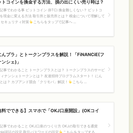
ットコインを換金する方法、損の出にくい売り時は？
記事でわかる事 ビットコイン (BTC) 換金難しくない？ ビットコ
を現金に変える方法 取引所と販売所とは？ 税金について理解して
 セキュリティ対策
こちらをタップで記事へ ...
にんプラ」とトークンプラスを解説！「FiNANCiE(フ
ナンシェ)」
記事でわかること トークンプラスとは？ トークンプラスのサービ
フィナンシェトークンとは？ 友達招待プログラムスタート！ にん
とは？ カブアンド競合「クリモバ」解説！
こちら ...
無料でできる】スマホで「OKJ口座開設」(OKコイ
記事でわかること OKJ口座のつくり方 OKJの取引できる通貨
ogle認証の設定 取引パスワードの設定
こちらをタップする