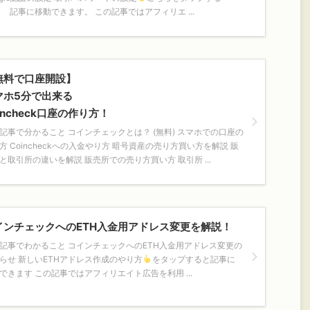
記事に移動できます。 この記事ではアフィリエ ...
無料で口座開設】
マホ5分で出来る
incheck口座の作り方！
記事で分かること コインチェックとは？ (無料) スマホでの口座の
方 Coincheckへの入金やり方 暗号資産の売り方買い方を解説 販
と取引所の違いを解説 販売所での売り方買い方 取引所 ...
インチェックへのETH入金用アドレス変更を解説！
記事でわかること コインチェックへのETH入金用アドレス変更の
らせ 新しいETHアドレス作成のやり方
をタップすると記事に
できます この記事ではアフィリエイト広告を利用 ...