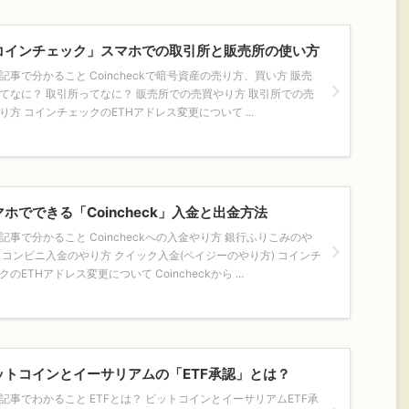
コインチェック」スマホでの取引所と販売所の使い方
記事で分かること Coincheckで暗号資産の売り方、買い方 販売
てなに？ 取引所ってなに？ 販売所での売買やり方 取引所での売
り方 コインチェックのETHアドレス変更について ...
マホでできる「Coincheck」入金と出金方法
記事で分かること Coincheckへの入金やり方 銀行ふりこみのや
 コンビニ入金のやり方 クイック入金(ペイジーのやり方) コインチ
クのETHアドレス変更について Coincheckから ...
ットコインとイーサリアムの「ETF承認」とは？
記事でわかること ETFとは？ ビットコインとイーサリアムETF承