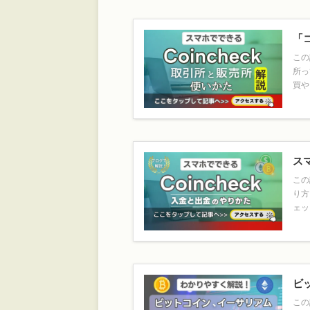
「
この
所っ
買や
ス
この
り方
ェッ
ビ
この