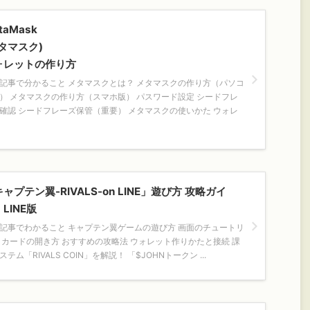
taMask
タマスク)
ォレットの作り方
記事で分かること メタマスクとは？ メタマスクの作り方（パソコ
） メタマスクの作り方（スマホ版） パスワード設定 シードフレ
確認 シードフレーズ保管（重要） メタマスクの使いかた ウォレ
ャプテン翼-RIVALS-on LINE」遊び方 攻略ガイ
LINE版
記事でわかること キャプテン翼ゲームの遊び方 画面のチュートリ
 カードの開き方 おすすめの攻略法 ウォレット作りかたと接続 課
ステム「RIVALS COIN」を解説！ 「$JOHNトークン ...