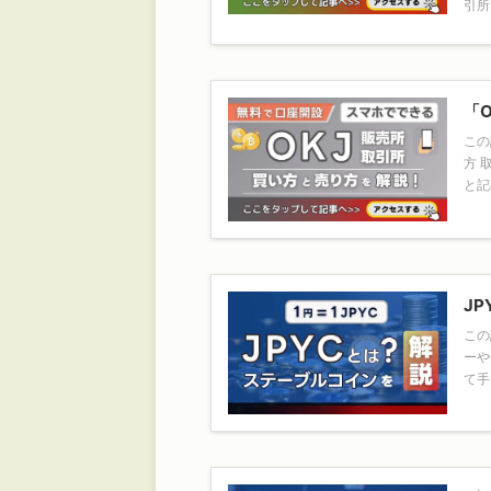
引所
「
この
方 
と記
J
この
ーや
て手