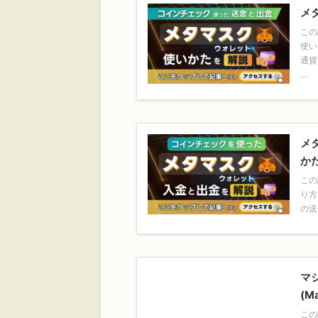
メタ
この
使い
通貨
...
メ
か
この
り方
の
マ
(M
この