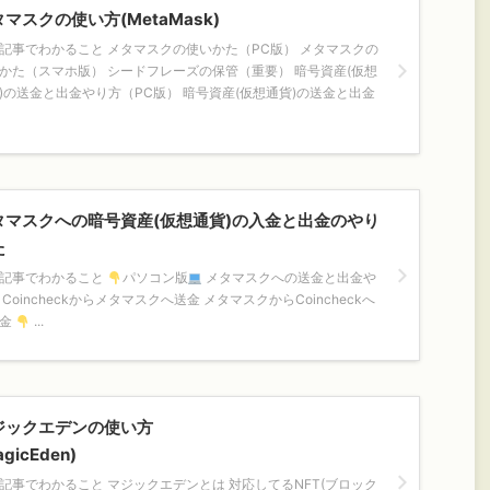
マスクの使い方(MetaMask)
記事でわかること メタマスクの使いかた（PC版） メタマスクの
かた（スマホ版） シードフレーズの保管（重要） 暗号資産(仮想
)の送金と出金やり方（PC版） 暗号資産(仮想通貨)の送金と出金
タマスクへの暗号資産(仮想通貨)の入金と出金のやり
た
記事でわかること
パソコン版
メタマスクへの送金と出金や
 Coincheckからメタマスクへ送金 メタマスクからCoincheckへ
送金
...
ジックエデンの使い方
agicEden)
記事でわかること マジックエデンとは 対応してるNFT(ブロック