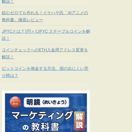
解説！
絵心ゼロでも作れる！イケハヤ氏「AIアニメの
教科書」徹底レビュー
JPYCとは？1円＝1JPYC ステーブルコインを解
説！
コインチェックへのETH入金用アドレス変更を
解説！
ビットコインを換金する方法、損の出にくい売
り時は？