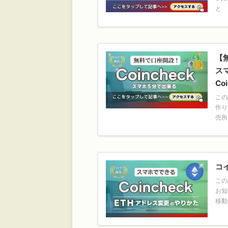
と 
【
ス
Co
この
作り
売所
コ
この
お知
移動