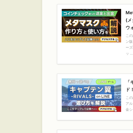
Me
(メ
ウ
この
ン版
ーズ
ッ ...
「キ
ド！
この
アル
金シ