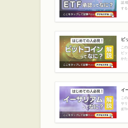
認 
する
ビ
この
ビッ
かた
イ
この
サリ
(E