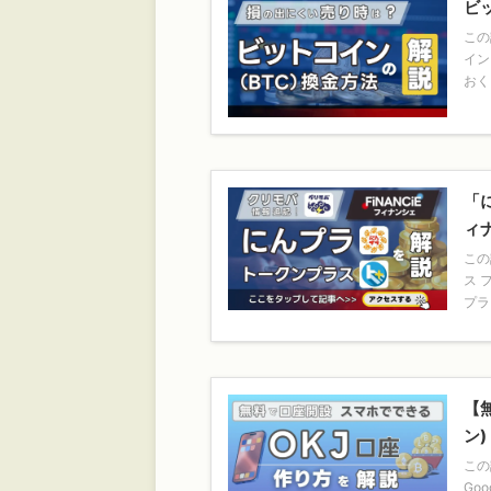
ビ
この
イン
おく
「
ィ
この
ス 
プラ
【
ン)
この
Go