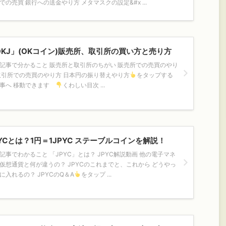
での売買 銀行への送金やり方 メタマスクの設定&#x ...
OKJ」(OKコイン)販売所、取引所の買い方と売り方
記事で分かること 販売所と取引所のちがい 販売所での売買のやり
取引所での売買のやり方 日本円の振り替えやり方
をタップする
事へ 移動できます
くわしい目次 ...
PYCとは？1円＝1JPYC ステーブルコインを解説！
記事でわかること 「JPYC」とは？ JPYC解説動画 他の電子マネ
仮想通貨と何が違うの？ JPYCのこれまでと、これから どうやっ
に入れるの？ JPYCのQ＆A
をタップ ...