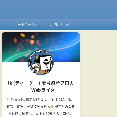
ポートフォリオ
お問い合わせ
tk (ティーケー) 暗号資産ブロガ
ー│Webライター
暗号資産(仮想通貨)を２２年３月に始める。
BTC、ETH、MATIC等々購入
NFTを約２５
０体以上所有し、日本を代表する「CNP、